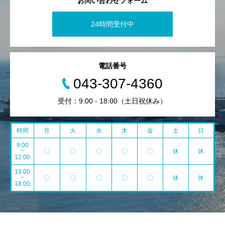
お問い合わせフォーム
24時間受付中
電話番号
043-307-4360
受付：9:00 - 18:00（土日祝休み）
時間
月
火
水
木
金
土
日
9:00
~
〇
〇
〇
〇
〇
休
休
12:00
13:00
~
〇
〇
〇
〇
〇
休
休
18:00