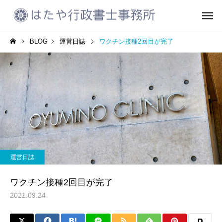
BLOG
運営日誌
ワクチン接種2回目が完了
CCUS代行申請
建設業許可
運営日誌
運営日誌
2023年10月振り返り
着るタイプの電気毛布
運営日誌
会社設立
車庫証明書の
ワクチン接種2回目が完了
2021.09.24