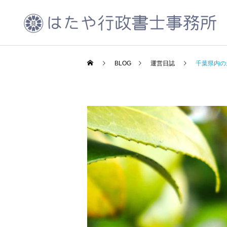
BLOG
運営日誌
千葉県内の
CCUS代行申請
運営日誌
運営日誌
千葉県が令和5年度北千葉
2023年10月振り返り
道路の広報活動を実施中
会社設立