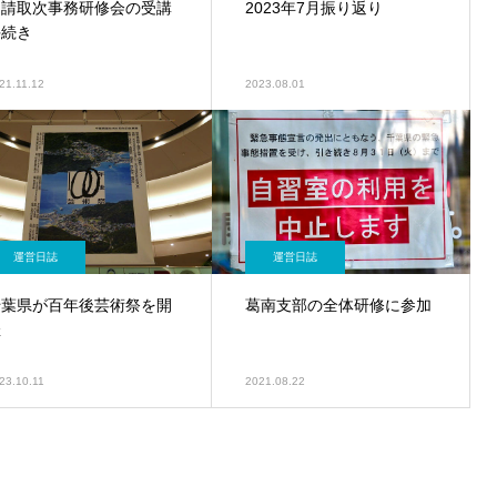
申請取次事務研修会の受講
2023年7月振り返り
手続き
21.11.12
2023.08.01
運営日誌
運営日誌
千葉県が百年後芸術祭を開
葛南支部の全体研修に参加
催
23.10.11
2021.08.22