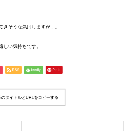
てきそうな気はしますが…。
遠しい気持ちです。
t
RSS
feedly
Pin it
事のタイトルとURLをコピーする