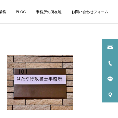
業務
BLOG
事務所の所在地
お問い合わせフォーム
詳細を見る
請
古物商許可申請
運営日誌
運営日誌
整備工事が進む浜松町駅周
当事務所隣のタイムズカー
辺
が車両更新
性向
助金