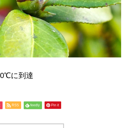
0℃に到達
t
RSS
feedly
Pin it