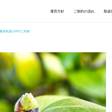
運営方針
ご契約の流れ
取扱
最高気温が20℃に到達
建設業許可申請
産廃業務許可申
運営日誌
運営日誌
着るタイプの電気毛布
京成電鉄の成田空港広告列
車
ちば中小企業生産
車庫証明書の申請代行
上・設備投資補