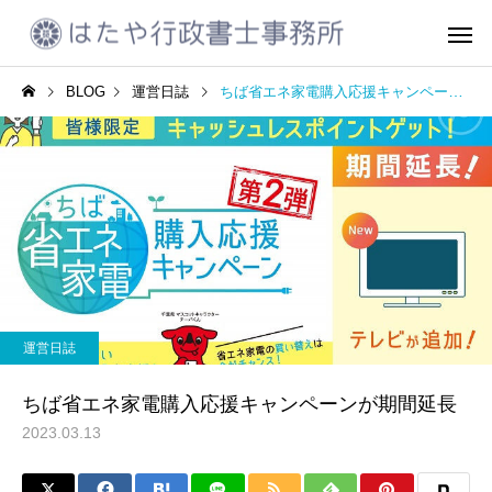
BLOG
運営日誌
ちば省エネ家電購入応援キャンペーンが期間延長
CCUS代行申請
建設業許可
運営日誌
運営日誌
2023年10月振り返り
着るタイプの電気毛布
運営日誌
会社設立
車庫証明書の
ちば省エネ家電購入応援キャンペーンが期間延長
2023.03.13