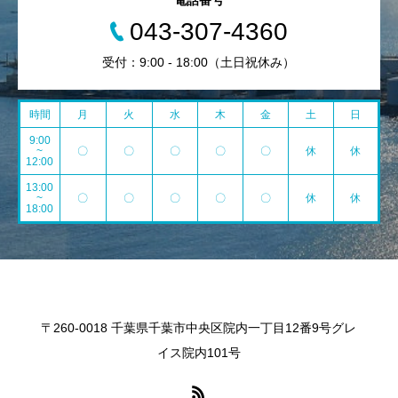
電話番号
043-307-4360
受付：9:00 - 18:00（土日祝休み）
時間
月
火
水
木
金
土
日
9:00
~
〇
〇
〇
〇
〇
休
休
12:00
13:00
~
〇
〇
〇
〇
〇
休
休
18:00
〒260-0018 千葉県千葉市中央区院内一丁目12番9号グレ
イス院内101号