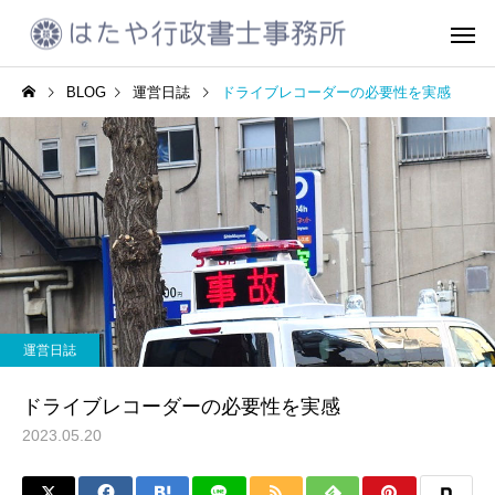
BLOG
運営日誌
ドライブレコーダーの必要性を実感
CCUS代行申請
建設業許可
運営日誌
運営日誌
2023年10月振り返り
着るタイプの電気毛布
運営日誌
会社設立
車庫証明書の
ドライブレコーダーの必要性を実感
2023.05.20