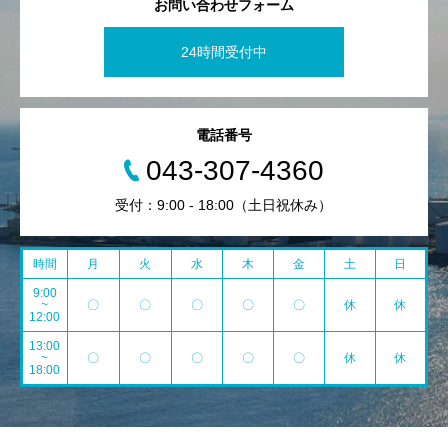
お問い合わせフォーム
24時間受付中
電話番号
043-307-4360
受付：9:00 - 18:00（土日祝休み）
時間
月
火
水
木
金
土
日
9:00
~
〇
〇
〇
〇
〇
休
休
12:00
13:00
~
〇
〇
〇
〇
〇
休
休
18:00