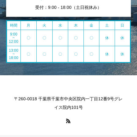
受付：9:00 - 18:00（土日祝休み）
時間
月
火
水
木
金
土
日
9:00
~
〇
〇
〇
〇
〇
休
休
12:00
13:00
~
〇
〇
〇
〇
〇
休
休
18:00
〒260-0018 千葉県千葉市中央区院内一丁目12番9号グレ
イス院内101号