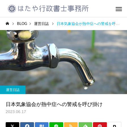
BLOG
運営日誌
日本気象協会が熱中症への警戒を呼び掛け
CCUS代行申請
建設業許可
運営日誌
運営日誌
2023年10月振り返り
着るタイプの電気毛布
運営日誌
会社設立
車庫証明書の
日本気象協会が熱中症への警戒を呼び掛け
2023.06.17