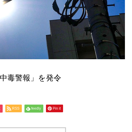
食中毒警報」を発令
t
RSS
feedly
Pin it