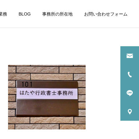
業務
BLOG
事務所の所在地
お問い合わせフォーム
詳細を見る
請
古物商許可申請
運営日誌
運営日誌
整備工事が進む浜松町駅周
当事務所隣のタイムズカー
エネ
辺
が車両更新
ちば事業再構築チャレ
対策
ンジ補助金