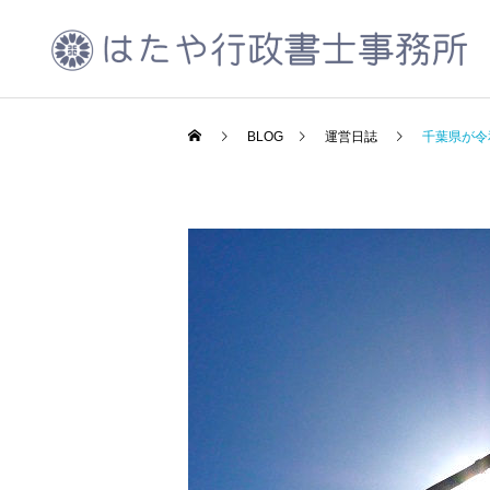
BLOG
運営日誌
千葉県が令
CCUS代行申請
運営日誌
運営日誌
千葉県が令和5年度北千葉
2023年10月振り返り
道路の広報活動を実施中
会社設立