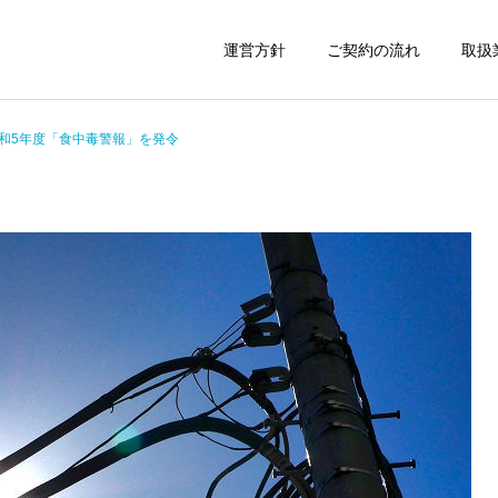
運営方針
ご契約の流れ
取扱
和5年度「食中毒警報」を発令
建設業許可申請
産廃業務許可申
運営日誌
運営日誌
着るタイプの電気毛布
京成電鉄の成田空港広告列
千葉市中小企業者
車
車庫証明書の申請代行
ルギー価格等高騰
支援金