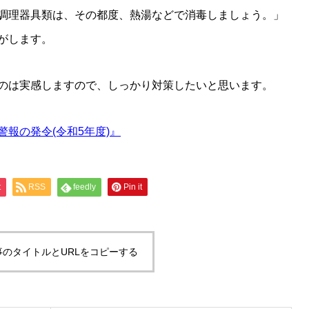
調理器具類は、その都度、熱湯などで消毒しましょう。」
がします。
のは実感しますので、しっかり対策したいと思います。
報の発令(令和5年度)』
t
RSS
feedly
Pin it
事のタイトルとURLをコピーする