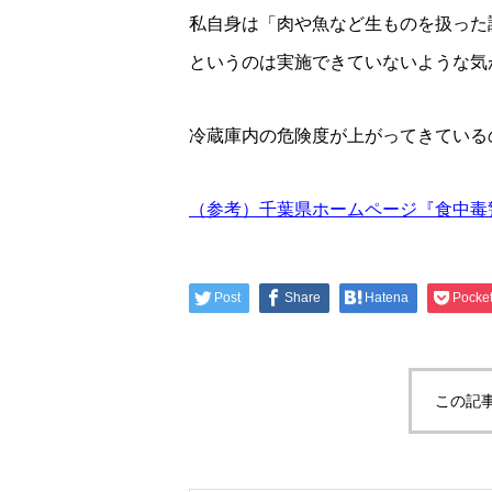
私自身は「肉や魚など生ものを扱った
というのは実施できていないような気
冷蔵庫内の危険度が上がってきている
（参考）千葉県ホームページ『食中毒警
Post
Share
Hatena
Pocke
この記