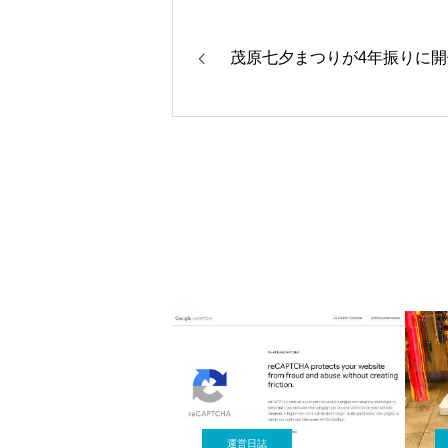
茂原七夕まつりが4年振りに開
運営日誌