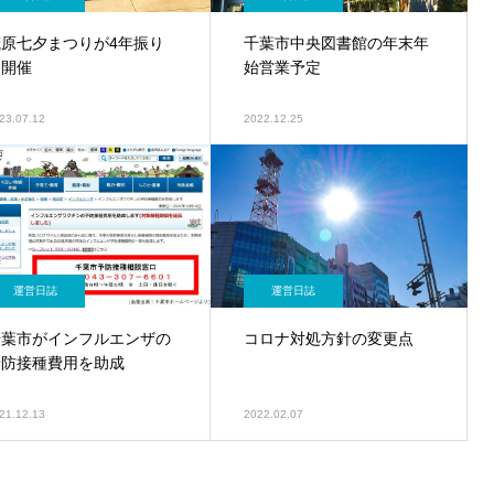
茂原七夕まつりが4年振り
千葉市中央図書館の年末年
に開催
始営業予定
23.07.12
2022.12.25
運営日誌
運営日誌
千葉市がインフルエンザの
コロナ対処方針の変更点
予防接種費用を助成
21.12.13
2022.02.07