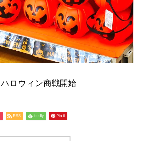
のハロウィン商戦開始
t
RSS
feedly
Pin it