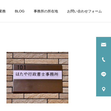
業務
BLOG
事務所の所在地
お問い合わせフォーム
詳細を見る
請
古物商許可申請
運営日誌
運営日誌
整備工事が進む浜松町駅周
当事務所隣のタイムズカー
エネ
辺
が車両更新
ちば事業再構築チャレ
対策
ンジ補助金