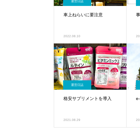
運営日誌
車上ねらいに要注意
2022.08.10
20
運営日誌
格安サプリメントを導入
e
2021.08.29
20