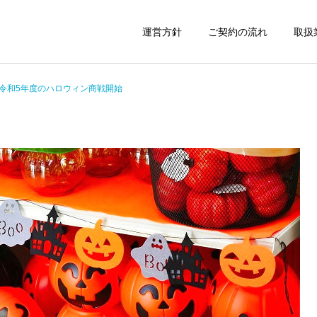
運営方針
ご契約の流れ
取扱
令和5年度のハロウィン商戦開始
建設業許可申請
産廃業務許可申
運営日誌
運営日誌
着るタイプの電気毛布
京成電鉄の成田空港広告列
千葉市中小企業者
車
車庫証明書の申請代行
ルギー価格等高騰
支援金