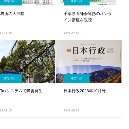
運営日誌
運営日誌
事務所の大掃除
千葉県医師会連携のオンラ
イン講座を視聴
21.12.28
2022.02.28
運営日誌
運営日誌
-Taxシステムで障害発生
日本行政2023年10月号
22.03.15
2023.09.29