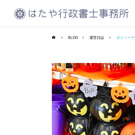
BLOG
運営日誌
ダイソーで
CCUS代行申請
運営日誌
運営日誌
千葉県が令和5年度北千葉
2023年10月振り返り
道路の広報活動を実施中
会社設立