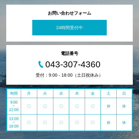
お問い合わせフォーム
24時間受付中
電話番号
043-307-4360
受付：9:00 - 18:00（土日祝休み）
時間
月
火
水
木
金
土
日
9:00
~
〇
〇
〇
〇
〇
休
休
12:00
13:00
~
〇
〇
〇
〇
〇
休
休
18:00