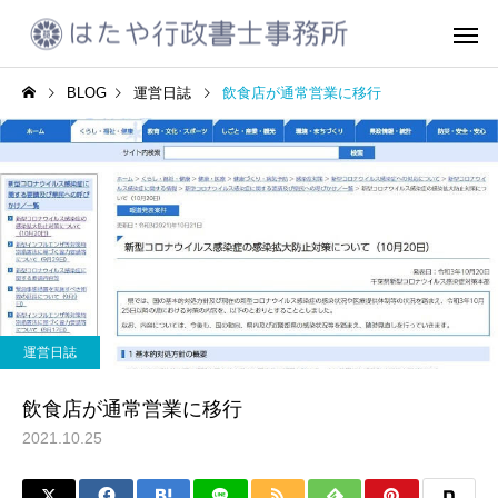
BLOG
運営日誌
飲食店が通常営業に移行
CCUS代行申請
建設業許可
運営日誌
運営日誌
2023年10月振り返り
着るタイプの電気毛布
運営日誌
会社設立
車庫証明書の
飲食店が通常営業に移行
2021.10.25