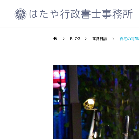
BLOG
運営日誌
自宅の電気
CCUS代行申請
運営日誌
運営日誌
千葉県が令和5年度北千葉
2023年10月振り返り
道路の広報活動を実施中
会社設立