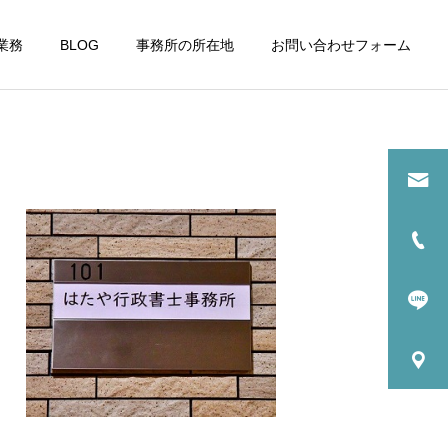
業務
BLOG
事務所の所在地
お問い合わせフォーム
詳細を見る
請
古物商許可申請
運営日誌
運営日誌
整備工事が進む浜松町駅周
当事務所隣のタイムズカー
辺
が車両更新
性向
助金