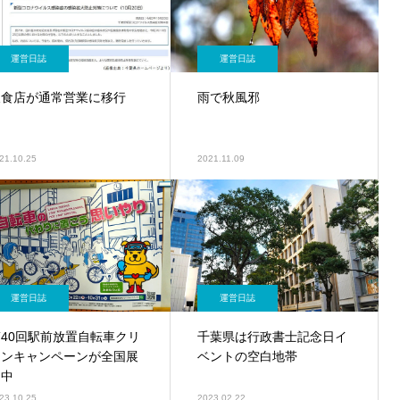
運営日誌
運営日誌
飲食店が通常営業に移行
雨で秋風邪
21.10.25
2021.11.09
運営日誌
運営日誌
第40回駅前放置自転車クリ
千葉県は行政書士記念日イ
ーンキャンペーンが全国展
ベントの空白地帯
開中
23.10.25
2023.02.22