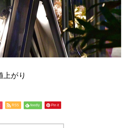
値上がり
t
RSS
feedly
Pin it