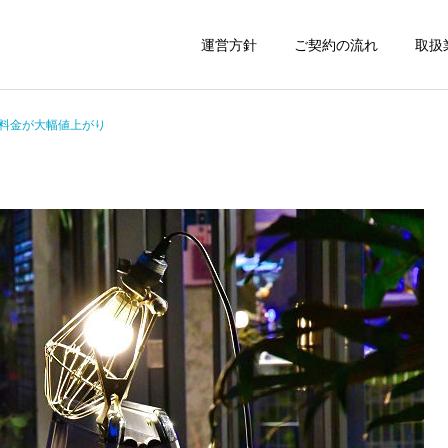
運営方針
ご契約の流れ
取扱
料金が大幅値上がり
建設業許可申請
産廃業務許可申
運営日誌
運営日誌
着るタイプの電気毛布
京成電鉄の成田空港広告列
車
ちば中小企業生産
車庫証明書の申請代行
上・設備投資補