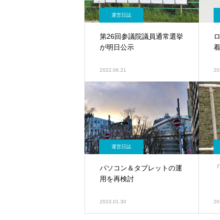
運営日誌
第26回参議院議員通常選挙
ロ
が明日公示
2022.06.21
20
運営日誌
パソコン＆タブレットの運
用を再検討
2023.01.30
20