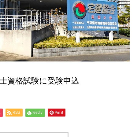
引士資格試験に受験申込
t
RSS
feedly
Pin it