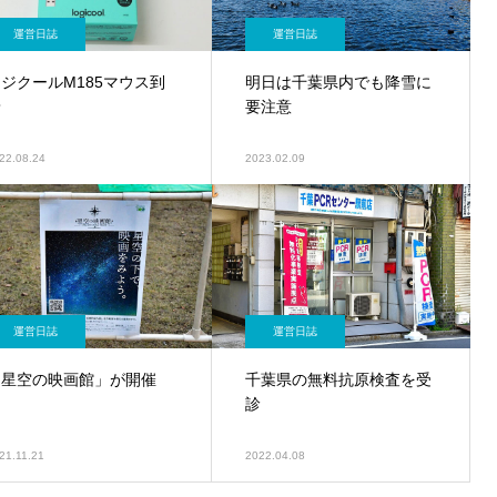
運営日誌
運営日誌
ジクールM185マウス到
明日は千葉県内でも降雪に
着
要注意
22.08.24
2023.02.09
運営日誌
運営日誌
「星空の映画館」が開催
千葉県の無料抗原検査を受
診
21.11.21
2022.04.08