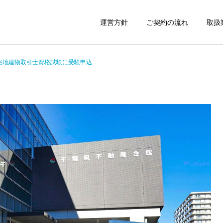
運営方針
ご契約の流れ
取扱
宅地建物取引士資格試験に受験申込
建設業許可申請
産廃業務許可申
運営日誌
運営日誌
着るタイプの電気毛布
京成電鉄の成田空港広告列
車
ちば中小企業生産
車庫証明書の申請代行
上・設備投資補