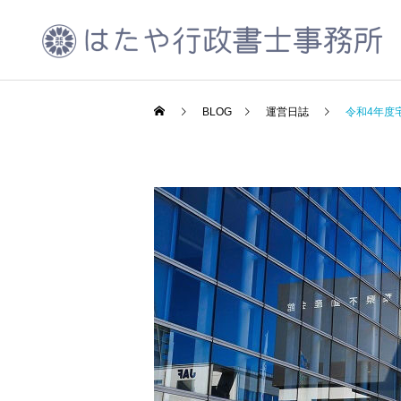
BLOG
運営日誌
令和4年度
CCUS代行申請
運営日誌
運営日誌
千葉県が令和5年度北千葉
2023年10月振り返り
道路の広報活動を実施中
会社設立