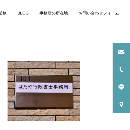
業務
BLOG
事務所の所在地
お問い合わせフォーム
詳細を見る
請
古物商許可申請
運営日誌
運営日誌
整備工事が進む浜松町駅周
当事務所隣のタイムズカー
辺
が車両更新
性向
助金